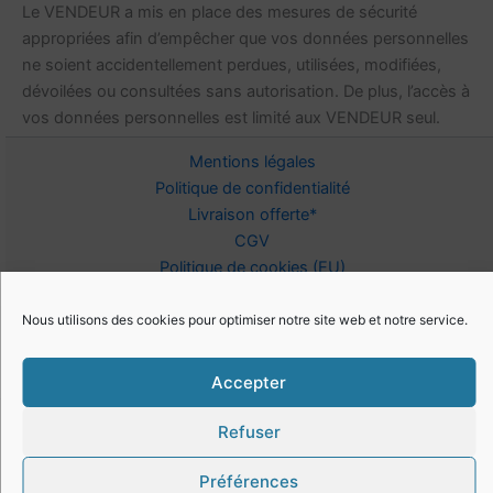
Le VENDEUR a mis en place des mesures de sécurité
appropriées afin d’empêcher que vos données personnelles
ne soient accidentellement perdues, utilisées, modifiées,
dévoilées ou consultées sans autorisation. De plus, l’accès à
vos données personnelles est limité aux VENDEUR seul.
Mentions légales
Politique de confidentialité
Livraison offerte*
CGV
Politique de cookies (EU)
Contact | Psy-aromatiques
FAQ
Nous utilisons des cookies pour optimiser notre site web et notre service.
Accepter
Refuser
© 2016 - 2026 Psy-aromatiques
Préférences