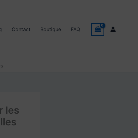
g
Contact
Boutique
FAQ
es
 les
lles