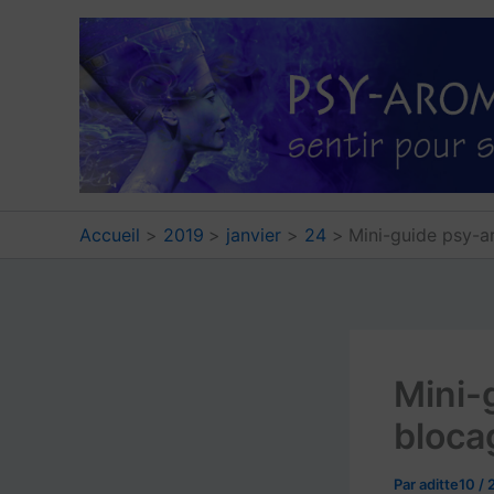
Aller
au
contenu
Accueil
2019
janvier
24
Mini-guide psy-ar
Mini-
bloca
Par
aditte10
/