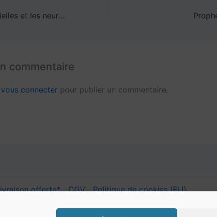
Les huiles essentielles et les neurosciences
Prophé
un commentaire
z
vous connecter
pour publier un commentaire.
ivraison offerte*
CGV
Politique de cookies (EU)