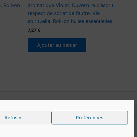
e. Roll-on
aromatique Violet. Ouverture d’esprit,
respect de soi et de l’autre. Vie
spirituelle. Roll-on huiles essentielles
7,27
€
Ajouter au panier
Refuser
Préférences