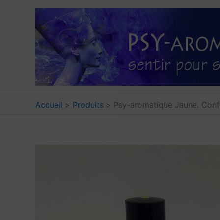
Aller
au
contenu
Accueil
Produits
Psy-aromatique Jaune. Confir