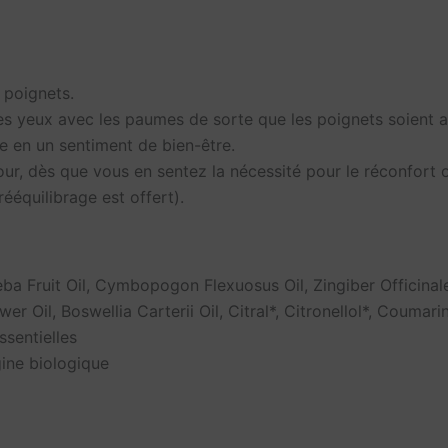
s poignets.
 les yeux avec les paumes de sorte que les poignets soient a
me en un sentiment de bien-être.
jour, dès que vous en sentez la nécessité pour le réconfort o
ééquilibrage est offert).
ba Fruit Oil, Cymbopogon Flexuosus Oil, Zingiber Officinale
 Oil, Boswellia Carterii Oil, Citral*, Citronellol*, Coumarin
ssentielles
gine biologique