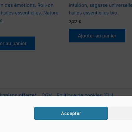
n des émotions. Roll-on
intuition, sagesse universell
huiles essentielles. Nature
huiles essentielles bio.
s.
7,27
€
Ajouter au panier
er au panier
ivraison offerte*
CGV
Politique de cookies (EU)
Accepter
© 2016 - 2026 Psy-aromatiques