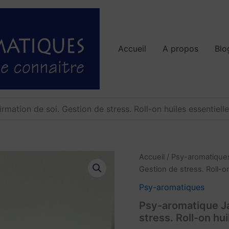
Accueil
A propos
Blo
mation de soi. Gestion de stress. Roll-on huiles essentielle
quantité
Accueil
/
Psy-aromatique
de
Gestion de stress. Roll-on
Psy-
aromatique
Psy-aromatiques
Jaune.
Psy-aromatique Ja
Confirmation
stress. Roll-on hui
de
soi.