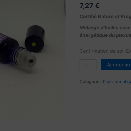
7,27
€
Gestion
de
Certifié Nature et Pro
stress.
Roll-
Mélange d’huiles essen
on
huiles
énergétique du plexus
essentielles
bio.
Confirmation de soi. Ex
Ajouter au
Catégorie :
Psy-aromatiq