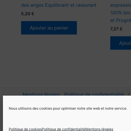
des anges Equilibrant et rassurant
expressio
100% bio 
5,20
€
et Progrè
Ajouter au panier
7,27
€
Ajout
Mentions légales
Politique de confidentialité
L
Contact | Psy-aromatiques
FAQ
Nous utilisons des cookies pour optimiser notre site web et notre service.
Politique de cookies
Politique de confidentialité
Mentions légales