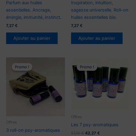
Parfum aux huiles
Inspiration, intuition,
essentielles. Ancrage,
sagesse universelle. Roll-on
énergie, immunité, instinct.
huiles essentielles bio.
7,27
€
7,27
€
Ajouter au panier
Ajouter au panier
Le
Le
Le
Le
prix
prix
prix
prix
Promo !
Promo !
Promo !
Promo !
initial
actuel
initial
actuel
était :
est :
était :
est :
25,27 €.
21,27 €.
51,10 €.
42,27 €.
Offres
Offres
Les 7 psy-aromatiques
3 roll-on psy-aromatiques
51,10
€
42,27
€