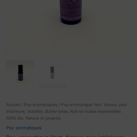
Roll-
on
huiles
essentielles
100%
bio.
Nature
et
progrès.
Accueil
/
Psy-aromatiques
/ Psy-aromatique Vert. Amour, paix
intérieure, stabilité, lâcher-prise. Roll-on huiles essentielles
100% bio. Nature et progrès.
Psy-aromatiques