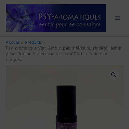
Aller
au
contenu
Accueil
Produits
Psy-aromatique Vert. Amour, paix intérieure, stabilité, lâcher-
prise. Roll-on huiles essentielles 100% bio. Nature et
progrès.
quantité
de
Psy-
aromatique
Vert.
Amour,
paix
intérieure,
stabilité,
lâcher-
prise.